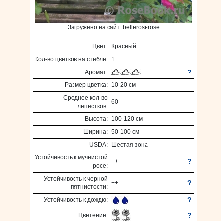
Загружено на сайт: belleroserose
Цвет:
Красный
Кол-во цветков на стебле:
1
?
Аромат:
Размер цветка:
10-20 см
Среднее кол-во
60
лепестков:
Высота:
100-120 см
Ширина:
50-100 см
USDA:
Шестая зона
Устойчивость к мучнистой
?
++
росе:
Устойчивость к черной
?
++
пятнистости:
?
Устойчивость к дождю:
?
Цветение: