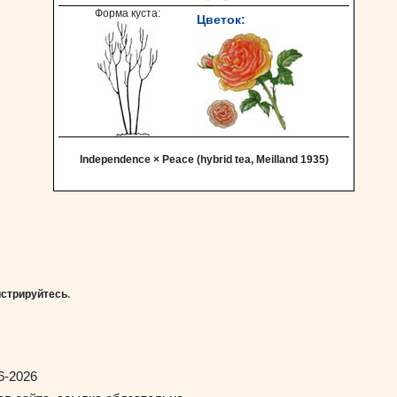
Форма куста:
Цветок:
Independence × Peace (hybrid tea, Meilland 1935)
истрируйтесь
.
6-2026