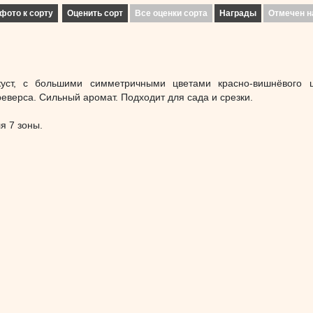
фото к сорту
Оценить сорт
Все оценки сорта
Награды
Отмечен н
куст, с большими симметричными цветами красно-вишнёвого 
еверса. Сильный аромат. Подходит для сада и срезки.
я 7 зоны.