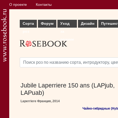
О проекте
Контакты
Сорта
Форум
Уход
Дизайн
Путешес
роз
за
розами
Jubile Laperriere 150 ans (LAPjub,
LAPuab)
Laperriere Франция, 2014
Чайно-гибридные (Hybr