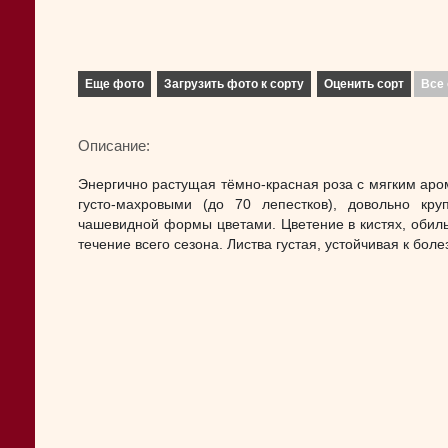
Еще фото
Загрузить фото к сорту
Оценить сорт
Все 
Описание:
Энергично растущая тёмно-красная роза с мягким аро
густо-махровыми (до 70 лепестков), довольно кру
чашевидной формы цветами. Цветение в кистях, обиль
течение всего сезона. Листва густая, устойчивая к боле