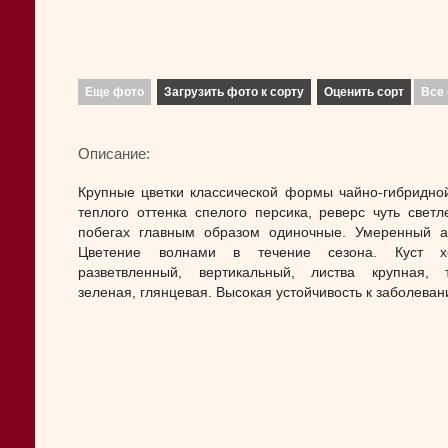
Еще фото
Загрузить фото к сорту
Оценить сорт
Все 
Описание:
Крупные цветки классической формы чайно-гибридно
теплого оттенка спелого персика, реверс чуть светл
побегах главным образом одиночные. Умеренный а
Цветение волнами в течение сезона. Куст х
разветвленный, вертикальный, листва крупная, 
зеленая, глянцевая. Высокая устойчивость к заболеван