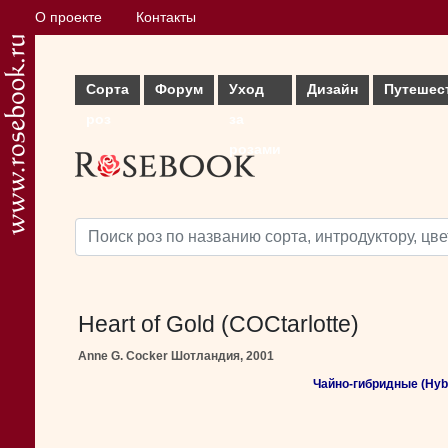
О проекте
Контакты
Сорта
Форум
Уход
Дизайн
Путешес
роз
за
розами
Heart of Gold (COCtarlotte)
Anne G. Cocker Шотландия, 2001
Чайно-гибридные (Hybr