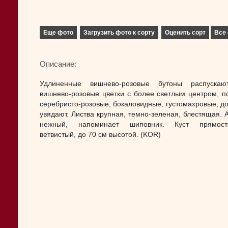
Еще фото
Загрузить фото к сорту
Оценить сорт
Все 
Описание:
Удлиненные вишнево-розовые бутоны распускаю
вишнево-розовые цветки с более светлым центром, п
серебристо-розовые, бокаловидные, густомахровые, до
увядают. Листва крупная, темно-зеленая, блестящая. 
нежный, напоминает шиповник. Куст прямосто
ветвистый, до 70 см высотой. (KOR)