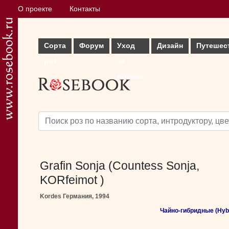
О проекте
Контакты
Сорта
Форум
Уход
Дизайн
Путешес
роз
за
розами
Grafin Sonja (Countess Sonja,
KORfeimot )
Kordes Германия, 1994
Чайно-гибридные (Hybr