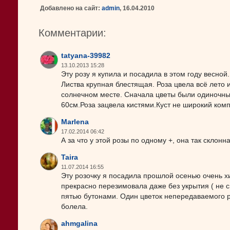
Добавлено на сайт:
admin
, 16.04.2010
Комментарии:
tatyana-39982
13.10.2013 15:28
Эту розу я купила и посадила в этом году весно
Листва крупная блестящая. Роза цвела всё лето 
солнечном месте. Сначала цветы были одиночны
60см.Роза зацвела кистями.Куст не широкий ком
Marlena
17.02.2014 06:42
А за что у этой розы по одному +, она так склонн
Taira
11.07.2014 16:55
Эту розочку я посадила прошлой осенью очень х
прекрасно перезимовала даже без укрытия ( не 
пятью бутонами. Один цветок непередаваемого р
болела.
ahmgalina