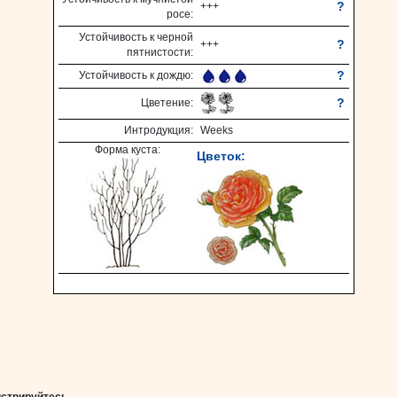
?
+++
росе:
Устойчивость к черной
?
+++
пятнистости:
?
Устойчивость к дождю:
?
Цветение:
Интродукция:
Weeks
Форма куста:
Цветок: