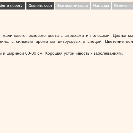
фото к сорту
Оценить сорт
Все оценки сорта
Награды
Отмечен н
а малинового, розового цвета с штрихами и полосами. Цветки м
тиях, с сильным ароматом цитрусовых и специй. Цветение во
м и шириной 60-80 см. Хорошая устойчивость к заболеваниям.