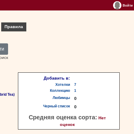
Войти
Правила
ти
оиск
Добавить в:
Хотелки
7
Коллекцию
1
rid Tea)
Любимцы
0
Черный список
0
Средняя оценка сорта:
Нет
оценок