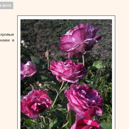
а фото
ахровые
лнами в