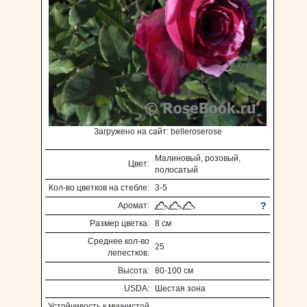
Загружено на сайт: belleroserose
Малиновый, розовый,
Цвет:
полосатый
Кол-во цветков на стебле:
3-5
?
Аромат:
Размер цветка:
8 см
Среднее кол-во
25
лепестков:
Высота:
80-100 см
USDA:
Шестая зона
Устойчивость к мучнистой