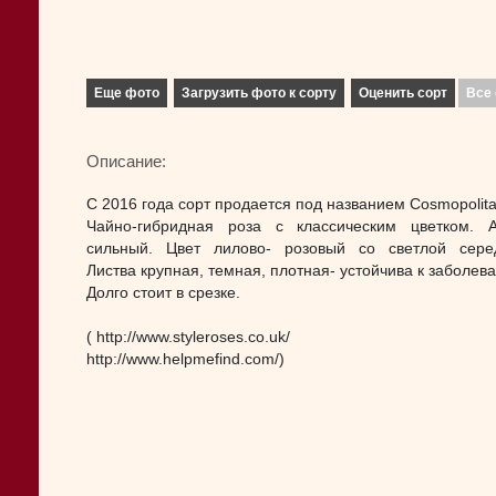
Еще фото
Загрузить фото к сорту
Оценить сорт
Все 
Описание:
С 2016 года сорт продается под названием Cosmopolita
Чайно-гибридная роза с классическим цветком. 
сильный. Цвет лилово- розовый со светлой сере
Листва крупная, темная, плотная- устойчива к заболев
Долго стоит в срезке.
( http://www.styleroses.co.uk/
http://www.helpmefind.com/)