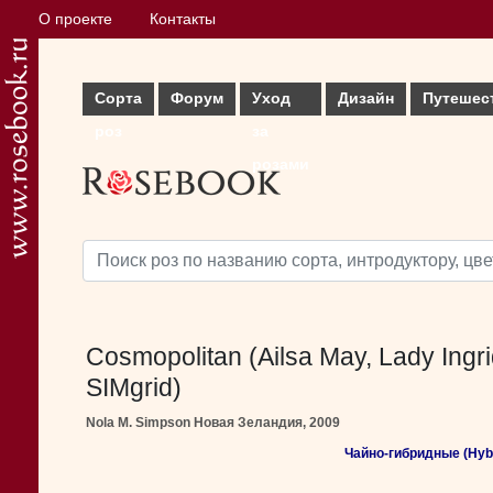
О проекте
Контакты
Сорта
Форум
Уход
Дизайн
Путешес
роз
за
розами
Cosmopolitan (Ailsa May, Lady Ingri
SIMgrid)
Nola M. Simpson Новая Зеландия, 2009
Чайно-гибридные (Hybr