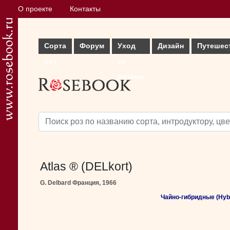
О проекте
Контакты
Сорта
Форум
Уход
Дизайн
Путешес
роз
за
розами
Atlas ® (DELkort)
G. Delbard Франция, 1966
Чайно-гибридные (Hybr