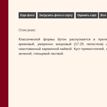
Еще фото
Загрузить фото к сорту
Оценить сорт
Все 
Описание:
Классической формы бутон распускается в прел
кремовый, умеренно махровый (17-25 лепестков) ц
окантованный карминной каймой. Куст прямостоячий, с
зеленой, глянцевой листвой.