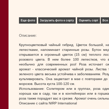
Еще фото
Загрузить фото к сорту
Оценить сорт
Все 
Описание:
Крупноцветковый чайный гибрид. Цветок большой, н
лепестками, напоминает старинные розы. Бутон ме
открывается в огромный цветок (15 см) теплого лос
розового цвета. В нем более 100 лепестков, что 
необычно для современных роз! Роза источает с
аромат - классический аромат чайной розы. Листва 
зеленого цвета весьма устойчива к заболеваниям. Розу
культивировать. Она зацветает в мае с повторами до
морозов. Высота куста 100-120 см.
Использование: Солитером или в группах, роза оди
хороша как в саду, так и в контейнерах или в горшка
роза также порадует вас в срезке. Аромат очень сильны
Описание с сайта NIRP International