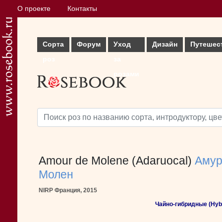
О проекте
Контакты
Сорта
Форум
Уход
Дизайн
Путешес
роз
за
розами
Amour de Molene (Adaruocal)
Амур
Молен
NIRP Франция, 2015
Чайно-гибридные (Hybr