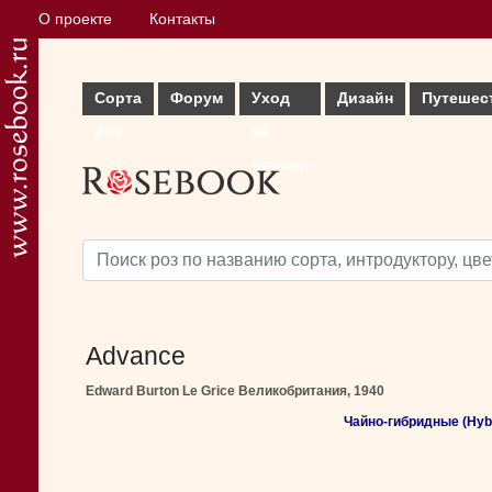
О проекте
Контакты
Сорта
Форум
Уход
Дизайн
Путешес
роз
за
розами
Advance
Edward Burton Le Grice Великобритания, 1940
Чайно-гибридные (Hybr