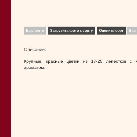
Еще фото
Загрузить фото к сорту
Оценить сорт
Все 
Описание:
Крупные, красные цветки из 17-25 лепестков с 
ароматом.