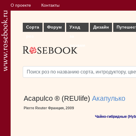
О проекте
Контакты
Сорта
Форум
Уход
Дизайн
Путешес
роз
за
розами
Acapulco ® (REUlife)
Акапулько
Pierre Reuter Франция, 2009
Чайно-гибридные (Hybr