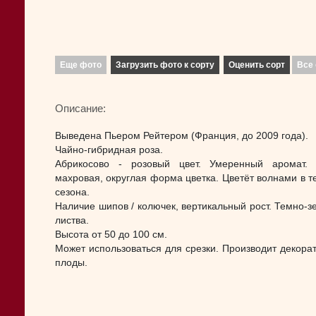
Еще фото
Загрузить фото к сорту
Оценить сорт
Все 
Описание:
Выведена Пьером Рейтером (Франция, до 2009 года).
Чайно-гибридная роза.
Абрикосово - розовый цвет. Умеренный аромат.
махровая, округлая форма цветка. Цветёт волнами в т
сезона.
Наличие шипов / колючек, вертикальный рост. Темно-з
листва.
Высота от 50 до 100 см.
Может использоваться для срезки. Производит декора
плоды.