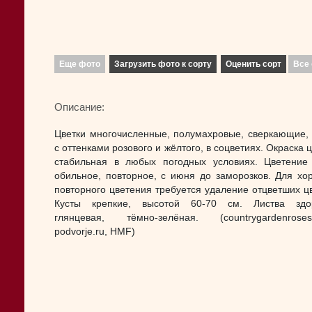
Еще фото
Загрузить фото к сорту
Оценить сорт
Все 
Описание:
Цветки многочисленные, полумахровые, сверкающие,
с оттенками розового и жёлтого, в соцветиях. Окраска 
стабильная в любых погодных условиях. Цветение
обильное, повторное, с июня до заморозков. Для хо
повторного цветения требуется удаление отцветших цв
Кусты крепкие, высотой 60-70 см. Листва здор
глянцевая, тёмно-зелёная. (countrygardenroses.
podvorje.ru, HMF)