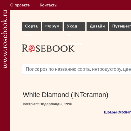
О проекте
Контакты
Сорта
Форум
Уход
Дизайн
Путешес
роз
за
розами
White Diamond (INTeramon)
Interplant Нидерланды, 1996
Шрабы (Modern