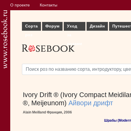
О проекте
Контакты
Сорта
Форум
Уход
Дизайн
Путешес
роз
за
розами
Ivory Drift ® (Ivory Compact Meidil
®, Meijeunom)
Айвори дрифт
Alain Meilland Франция, 2006
Шрабы (Modern