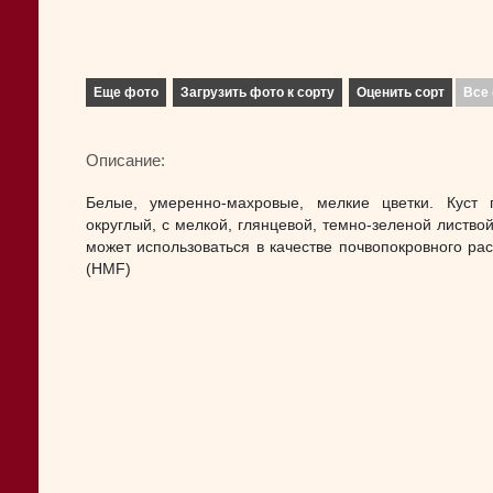
Еще фото
Загрузить фото к сорту
Оценить сорт
Все 
Описание:
Белые, умеренно-махровые, мелкие цветки. Куст г
округлый, с мелкой, глянцевой, темно-зеленой листвой
может использоваться в качестве почвопокровного рас
(HMF)