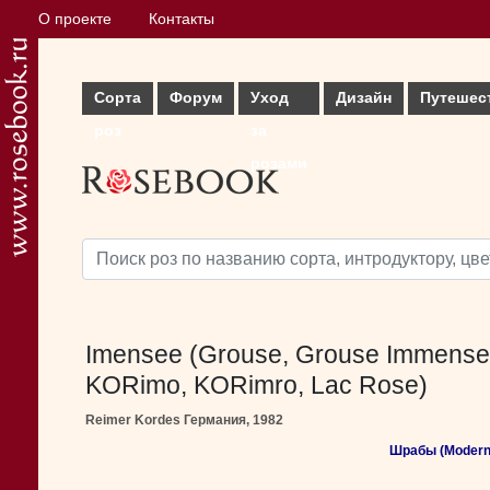
О проекте
Контакты
Сорта
Форум
Уход
Дизайн
Путешес
роз
за
розами
Imensee (Grouse, Grouse Immense
KORimo, KORimro, Lac Rose)
Reimer Kordes Германия, 1982
Шрабы (Modern