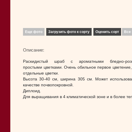
Еще фото
Загрузить фото к сорту
Оценить сорт
Все 
Описание:
Раскидистый шраб с ароматными бледно-роз
простыми цветками. Очень обильное первое цветение,
отдельные цветки.
Высота 30-40 см, ширина 305 см. Может использова
качестве почвопокровной.
Диплоид.
Для выращивания в 4 климатической зоне и в более те