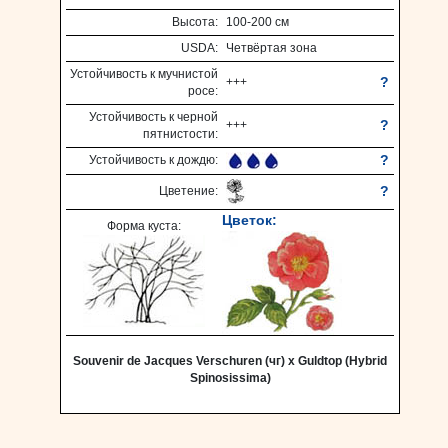
Высота:
100-200 см
USDA:
Четвёртая зона
Устойчивость к мучнистой
?
+++
росе:
Устойчивость к черной
?
+++
пятнистости:
?
Устойчивость к дождю:
?
Цветение:
Цветок:
Форма куста:
Souvenir de Jacques Verschuren (чг) х Guldtop (Hybrid
Spinosissima)