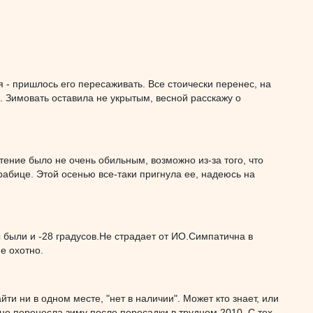
 - пришлось его пересаживать. Все стоически перенес, на
. Зимовать оставила не укрытым, весной расскажу о
ение было не очень обильным, возможно из-за того, что
рабице. Этой осенью все-таки пригнула ее, надеюсь на
 были и -28 градусов.Не страдает от ИО.Симпатична в
е охотно.
ти ни в одном месте, "нет в наличии". Может кто знает, или
 не перенесла зиму после пересадки в трудном 2010. С тех