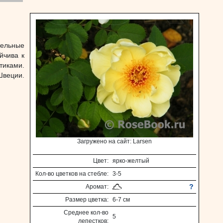
тельные
йчива к
иками.
Швеции.
Загружено на сайт: Larsen
Цвет:
ярко-желтый
Кол-во цветков на стебле:
3-5
?
Аромат:
Размер цветка:
6-7 см
Среднее кол-во
5
лепестков: