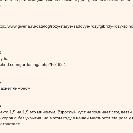
ю.
tp://www.givena.ru/catalog/rozy/starye-sadovye-rozy/gibridy-rozy-spin
3
у 5а.
efind.com/gardening/l.php?l=2.83.1
5
пахнет лимоном
3
де-то 1,5 на 1,5 это минимум. Взрослый куст напоминает стог, ветв
 хорошо без укрытия, но в этом году в нашей местности эта роза у 
 отрастает