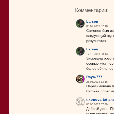
Комментарии:
Larsen
08.02.2013 07:18
Саженец был изн
следующий год п
результатах.
Larsen
17.10.2013 08:13
Зимовала розочк
осенью куст пер
более обильное
Raya-777
25.06.2014 13:16
Перезимовала пр
бутонах,побег и
tixonova-tatian
08.03.2017 07:49
Добрый день. По
готов сделать с