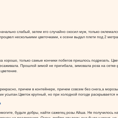
ачально слабый, затем его случайно скосил муж, только оклемался
роцвел несколькими цветочками, к осени выдал плети под 2 метра
а хорошо, только самые кончики побегов пришлось подрезать. Цвет
есаживала. Прошлой зимой не пригибала, зимовала роза на сетке-
 цветение.
екрасно, причем в контейнере, причем совсем без снега,а морозы
ми усыпан.Цветок крупный, но при холодной погоде раскрывается н
a
могите, будьте добры, найти сажегец розы Айша. Не получилось най
аженец на реализацию. Очень люблю эту розу, она была у меня, но