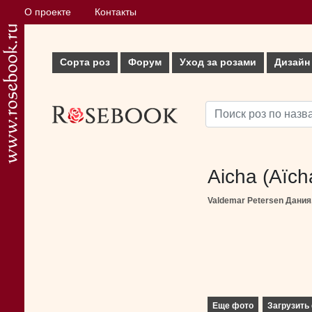
О проекте
Контакты
Сорта роз
Форум
Уход за розами
Дизайн
Aicha (Aïc
Valdemar Petersen Дания
Еще фото
Загрузить 