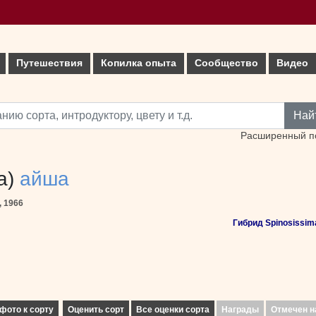
Путешествия
Копилка опыта
Сообщество
Видео
Най
Расширенный п
ha)
айша
, 1966
Гибрид Spinosissima
фото к сорту
Оценить сорт
Все оценки сорта
Награды
Отмечен н