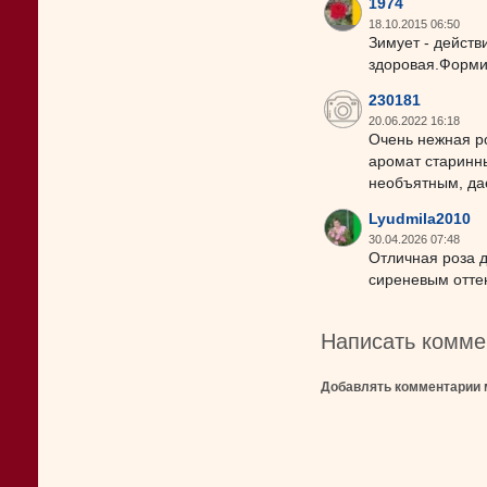
1974
18.10.2015 06:50
Зимует - действ
здоровая.Формир
230181
20.06.2022 16:18
Очень нежная ро
аромат старинных
необъятным, даё
Lyudmila2010
30.04.2026 07:48
Отличная роза д
сиреневым оттен
Написать комме
Добавлять комментарии 