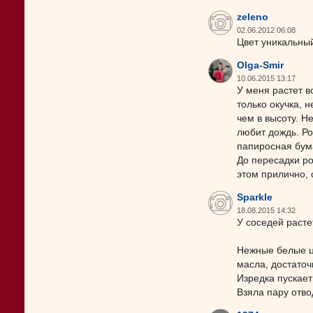
zeleno
02.06.2012 06:08
Цвет уникальны
Olga-Smir
10.06.2015 13:17
У меня растет в
только окучка, 
чем в высоту. Н
любит дождь. Ро
папиросная бума
До пересадки ро
этом прилично, 
Sparkle
18.08.2015 14:32
У соседей расте
Нежные белые цв
масла, достаточ
Изредка пускает
Взяла пару отво