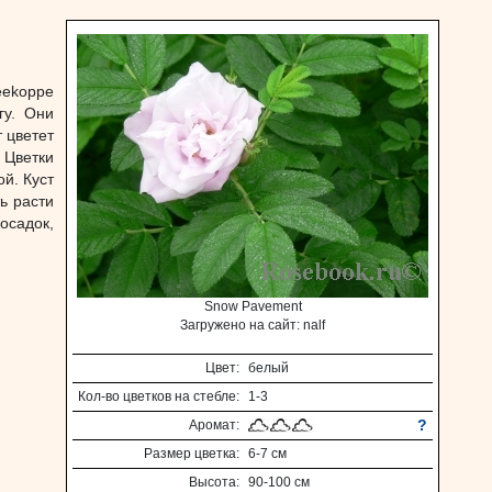
ekoppe
гу. Они
 цветет
 Цветки
й. Куст
ь расти
осадок,
Snow Pavement
Загружено на сайт: nalf
Цвет:
белый
Кол-во цветков на стебле:
1-3
?
Аромат:
Размер цветка:
6-7 см
Высота:
90-100 см