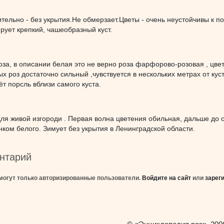
ительно - без укрытия.Не обмерзает.Цветы - очень неустойчивы к п
ует крепкий, чашеобразный куст.
за, в описании белая это не верно роза фарфорово-розовая , цве
 роз достаточно сильный ,чувствуется в нескольких метрах от куста
т порсль вблизи самого куста.
ля живой изгороди . Первая волна цветения обильная, дальше до о
ком белого. Зимует без укрытия в Ленинградской области.
нтарий
могут только авторизированные пользователи.
Войдите на сайт
или
зарег