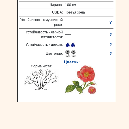
Ширина:
100 см
USDA:
Третья зона
Устойчивость к мучнистой
?
+++
росе:
Устойчивость к черной
?
+++
пятнистости:
?
Устойчивость к дождю:
?
Цветение:
Цветок:
Форма куста: