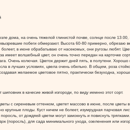
й
озле дома, на очень тяжелой глинистой почве, солнце после 13.00,
невызревшие побеги обмерзают. Высота 60-80 примерно, обрезаю в
е болеет, в июне обрабатываю от насекомых, они ругозы любят. Цв
за имеет волшебный цвет, он очень точно передан на карточке сорт
га. Очень колючая. Цветок держит дней пять, в полутени. Хорошо
сла в лучших условиях, цвела очень обильно. В общем, роза стойк
создавая желаемое цветовое пятно, практически безуходна, хорош
т шиповник в качесие живой изгороди, по виду иемнно этот сорт.
еты с сиреневым оттенком, цветет массово в июне, после цветы в
но крупные плоды. Куст ничем не болеет, изумрудная парчовая лист
 поросль, от дождяей цветки могут замокнуть и повиснуть тряпками
док (поросль), для сада минимального ухода, озеленения или изго