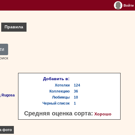
Войти
Правила
ти
оиск
Добавить в:
Хотелки
124
Коллекцию
36
д Rugosa
Любимцы
10
Черный список
1
Средняя оценка сорта:
Хорошо
а фото