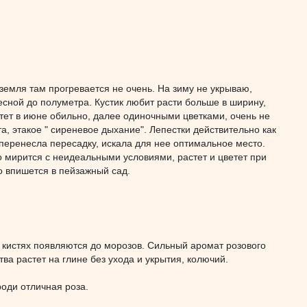
 земля там прогревается не очень. На зиму не укрываю,
есной до полуметра. Кустик любит расти больше в ширину,
етет в июне обильно, далее одиночными цветками, очень не
а, этакое " сиреневое дыхание". Лепестки действительно как
 перенесла пересадку, искала для нее оптимальное место.
о мирится с неидеальными условиями, растет и цветет при
о впишется в пейзажный сад.
 кистях появляются до морозов. Сильный аромат розового
ва растет на глине без ухода и укрытия, колючий.
.
роди отличная роза.