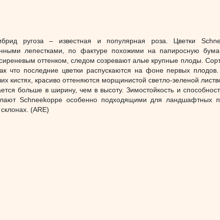
брид ругоза – известная и популярная роза. Цветки Schne
нными лепестками, по фактуре похожими на папиросную бума
сиреневым оттенком, следом созревают алые крупные плоды. Сорт
так что последние цветки распускаются на фоне первых плодов.
их кистях, красиво оттеняются морщинистой светло-зеленой листво
ается больше в ширину, чем в высоту. Зимостойкость и способност
елают Schneekoppe особенно подходящими для ландшафтных п
 склонах. (ARE)