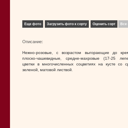
Еще фото
Загрузить фото к сорту
Оценить сорт
Все 
Описание:
Нежно-розовые, с возрастом выгорающие до кре
плоско-чашевидные, средне-махровые (17-25 лепе
цветки в многочисленных соцветиях на кусте со с
зеленой, матовой листвой.