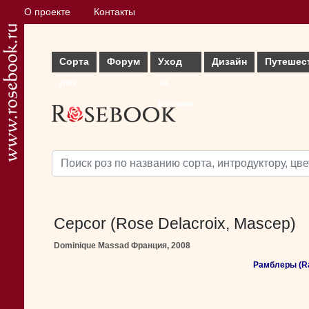
О проекте
Контакты
Сорта
Форум
Уход
Дизайн
Путешес
роз
за
розами
Cepcor (Rose Delacroix, Mascep)
Dominique Massad Франция, 2008
Рамблеры (R