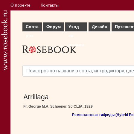
О проекте
Контакты
Сорта
Форум
Уход
Дизайн
Путешес
роз
за
розами
Arrillaga
Fr. George M.A. Schoener, SJ США, 1929
Ремонтантные гибриды (Hybrid Per