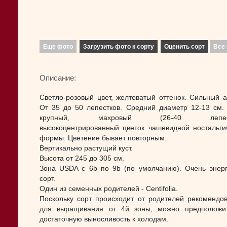
Еще фото
Загрузить фото к сорту
Оценить сорт
Все 
Описание:
Светло-розовый цвет, желтоватый оттенок. Сильный а
От 35 до 50 лепестков. Средний диаметр 12-13 см.
крупный, махровый (26-40 лепестк
высокоцентрированный цветок чашевидной ностальги
формы. Цветение бывает повторным.
Вертикально растущий куст.
Высота от 245 до 305 см.
Зона USDA с 6b по 9b (по умолчанию). Очень энер
сорт.
Один из семенных родителей - Centifolia.
Поскольку сорт происходит от родителей рекомендо
для выращивания от 4й зоны, можно предположи
достаточную выносливость к холодам.