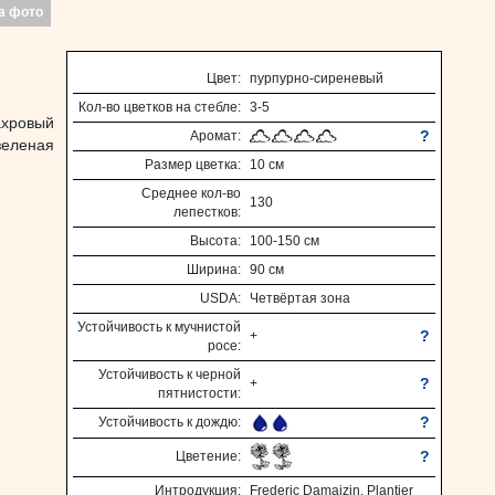
а фото
Цвет:
пурпурно-сиреневый
Кол-во цветков на стебле:
3-5
ахровый
?
Аромат:
зеленая
Размер цветка:
10 см
Среднее кол-во
130
лепестков:
Высота:
100-150 см
Ширина:
90 см
USDA:
Четвёртая зона
Устойчивость к мучнистой
?
+
росе:
Устойчивость к черной
?
+
пятнистости:
?
Устойчивость к дождю:
?
Цветение:
Интродукция:
Frederic Damaizin, Plantier