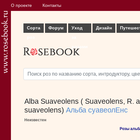
О проекте
Контакты
Сорта
Форум
Уход
Дизайн
Путешес
роз
за
розами
Alba Suaveolens ( Suaveolens, R. a
suaveolens)
Альба суавеолЕнс
Неизвестен
Розы альба