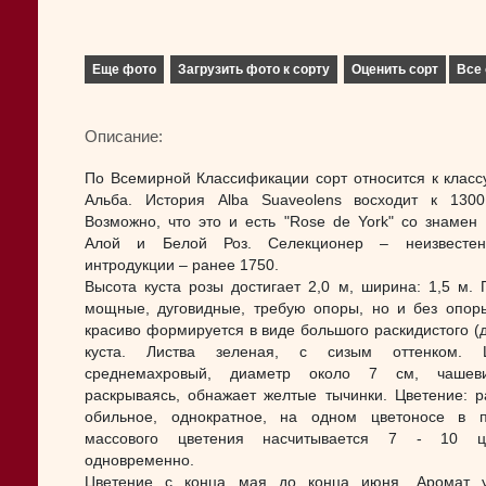
Еще фото
Загрузить фото к сорту
Оценить сорт
Все 
Описание:
По Всемирной Классификации сорт относится к класс
Альба. История Alba Suaveolens восходит к 1300
Возможно, что это и есть "Rose de York" со знамен
Алой и Белой Роз. Селекционер – неизвестeн
интродукции – ранее 1750.
Высота куста розы достигает 2,0 м, ширина: 1,5 м. 
мощные, дуговидные, требую опоры, но и без опор
красиво формируется в виде большого раскидистого (д
куста. Листва зеленая, с сизым оттенком. Ц
среднемахровый, диаметр около 7 см, чашеви
раскрываясь, обнажает желтые тычинки. Цветение: р
обильное, однократное, на одном цветоносе в 
массового цветения насчитывается 7 - 10 цв
одновременно.
Цветение с конца мая до конца июня. Аромат у