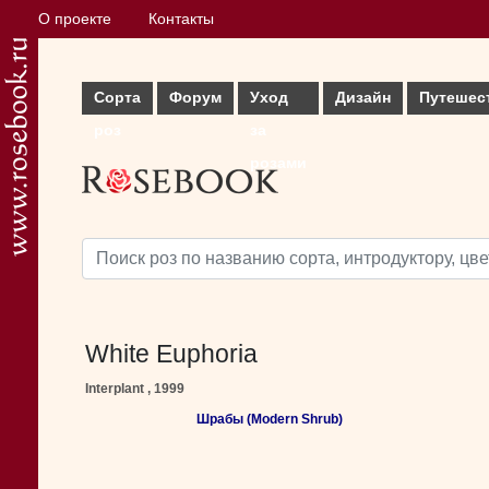
О проекте
Контакты
Сорта
Форум
Уход
Дизайн
Путешес
роз
за
розами
White Euphoria
Interplant , 1999
Шрабы (Modern Shrub)