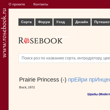
О проекте
Контакты
Сорта
Форум
Уход
Дизайн
Путешес
роз
за
розами
Prairie Princess (-)
прЕйри прИнце
Buck, 1972
Шрабы (Modern