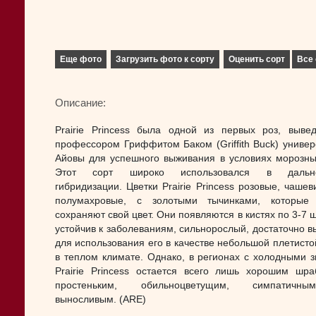
Еще фото
Загрузить фото к сорту
Оценить сорт
Все 
Описание:
Prairie Princess была одной из первых роз, выве
профессором Гриффитом Баком (Griffith Buck) универ
Айовы для успешного выживания в условиях морозны
Этот сорт широко использовался в дальн
гибридизации. Цветки Prairie Princess розовые, чашев
полумахровые, с золотыми тычинками, которые 
сохраняют свой цвет. Они появляются в кистях по 3-7 ш
устойчив к заболеваниям, сильнорослый, достаточно в
для использования его в качестве небольшой плетисто
в теплом климате. Однако, в регионах с холодными 
Prairie Princess остается всего лишь хорошим шр
простеньким, обильноцветущим, симпатич
выносливым. (ARE)