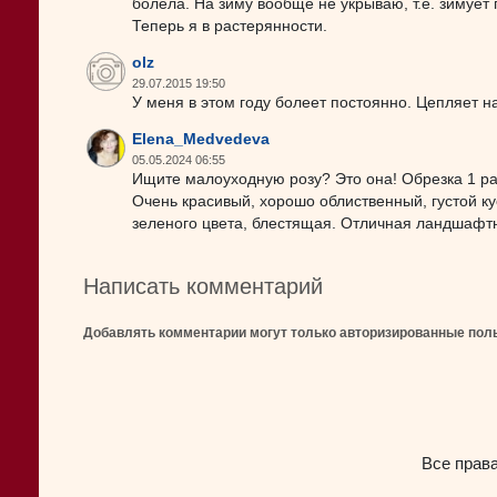
болела. На зиму вообще не укрываю, т.е. зимует 
Теперь я в растерянности.
olz
29.07.2015 19:50
У меня в этом году болеет постоянно. Цепляет н
Elena_Medvedeva
05.05.2024 06:55
Ищите малоуходную розу? Это она! Обрезка 1 раз
Очень красивый, хорошо облиственный, густой ку
зеленого цвета, блестящая. Отличная ландшафтн
Написать комментарий
Добавлять комментарии могут только авторизированные пол
Все прав