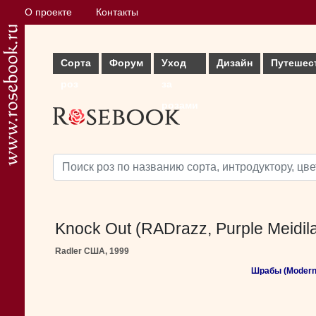
О проекте
Контакты
Сорта
Форум
Уход
Дизайн
Путешес
роз
за
розами
Knock Out (RADrazz, Purple Meidil
Radler США, 1999
Шрабы (Modern