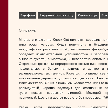
Еще фото
Загрузить фото к сорту
Оценить сорт
Все 
Описание:
Многие считают, что Knock Out является хорошим пр
типа розы, которая, будет популярна в будуще
ландшафтная роза или шраб, напоминает флорибун
обладает исключительной устойчивостью к заболев
выносит сухость, зимостойка, и невероятно обильно ц
Отдельные цветки жизнерадостного светло-вишневого 
чашевидные, с белым пятнышком в центре и п
зеленовато-желтых тычинок. Кажется, что цветки светя
это свечение держится до самого отцветания. Появля
тугих кистях по 3-7 шт, в большом количестве. Куст вет
раскидистый, хорошо подходит для смешанных по
густо покрыт сероватой листвой. Молодой пр
пурпурный. Цветет и цветет все лето без перерыва. (A
Редко когда полумахровый сорт смотритс