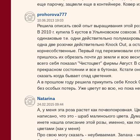
еще парочку, зацвели еще в контейнере. Ковер и
prohorova777
10.06.2013 19:03
Решила описать свой опыт выращивания этой ро
В 2010 г. купила 5 кустов в Ульяновском совхозе.
одинаковые т.е. одни действительно полумахровы
одна две розочки действительно Knock Out, а ост
корнесобственные. Первый год перезимовали отли
пришлось их обрезать почти до земли и всю вес
всего себя показал "Чистоцвет" фирмы Август. В 
прекрасном состоянии и все в бутонах. Кстати он
сказать когда бывает спад цветения.
А в прошлом году решила прикупить себе Knock O
без особых потерь. Уже цветут во всю, но пока н
Natarina
24.02.2015 09:44
А, у меня эта роза растет как почвопокровная. Цв
написано, что это - шраб малиноыого цвета. Дума
инете нашла описание этой розы, именно, как по
цветами (как у меня)
Про свою могу сказать - неубиваемая. Запаха - н