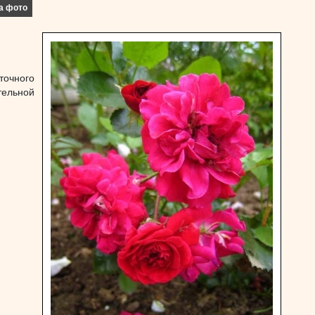
а фото
точного
тельной