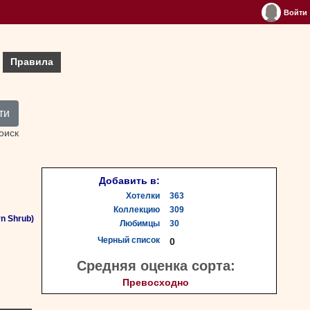
Войти
Правила
ти
оиск
Добавить в:
Хотелки
363
Коллекцию
309
n Shrub)
Любимцы
30
Черный список
0
Средняя оценка сорта:
Превосходно