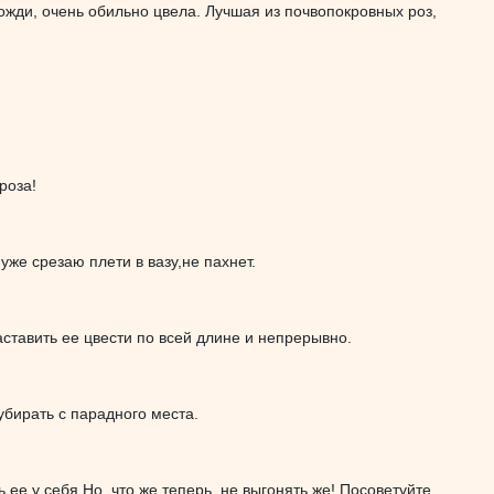
дожди, очень обильно цвела. Лучшая из почвопокровных роз,
роза!
уже срезаю плети в вазу,не пахнет.
аставить ее цвести по всей длине и непрерывно.
убирать с парадного места.
ее у себя.Но, что же теперь, не выгонять же! Посоветуйте,