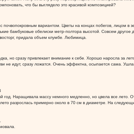
компоновать, что бы выглядело это красивой композицией?
с почвопокровным вариантом. Цветы на концах побегов, лицом в з
ькие бамбуковые обелиски метр-полтора высотой. Совсем другое д
восторг, придала объем клумбе. Любимица.
одка, но сразу привлекает внимание к себе. Хорошо наросла за лет
тви не идут, сразу ложатся. Очень эффектна, осыпается сама. Ушла
3
й год. Наращивала массу немного медленно, но цвела все лето. О
 лето разрослась примерно около в 70 см в диаметре. На следующ
1
мовала.