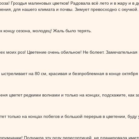
оза! Гроздья малиновых цветков! Радовала всё лето и в жару и в 
нения, для нашего климата и почвы. Зимует превосходно с окучкой.
к концу сезона, молодец! Жаль было терять.
ех моих роз! Цветение очень обильное! Не болеет. Замечательная 
 ыстреливает на 80 см, красивая и безпроблемная в конце октября 
еня цветет редкими волнами и только на концах, подскажите, как з
тет только на концах побегов и большой перерыв в цветении, буду 
орумчанки! Получила эту розу пересортицей, не планировала иметь 