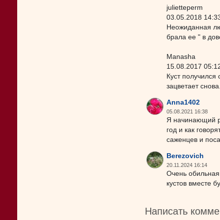
julietteperm
03.05.2018 14:3
Неожиданная люб
брала ее " в до
Manasha
15.08.2017 05:1
Куст получился 
зацветает снова
Anna1402
05.08.2021 16:38
Я начинающий ро
год и как говор
саженцев и поса
Berezovich
20.11.2024 16:14
Очень обильная,
кустов вместе б
Написать комме