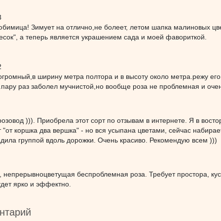
3
имица! Зимует на отлично,не болеет, летом шапка малиновых цве
весок", а теперь является украшением сада и моей фавориткой.
2
огромный,в ширину метра полтора и в высоту около метра.режу ег
.пару раз заболел мучнистой,но вообще роза не проблемная и очен
зовод ))). Приобрела этот сорт по отзывам в интернете. Я в вост
ят "от коршка два вершка" - но вся усыпана цветами, сейчас набира
дила группой вдоль дорожки. Очень красиво. Рекомендую всем )))
 непрерывноцветущая беспроблемная роза. Требует простора, куст
удет ярко и эффектно.
нтарий