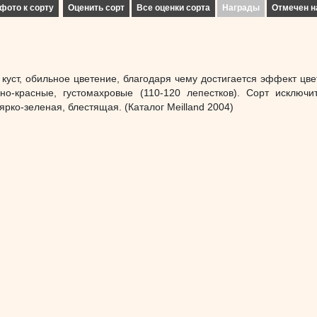
фото к сорту
Оценить сорт
Все оценки сорта
Награды
Отмечен н
куст, обильное цветение, благодаря чему достигается эффект цве
рно-красные, густомахровые (110-120 лепестков). Сорт исключи
ярко-зеленая, блестящая. (Каталог Meilland 2004)