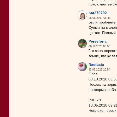
пож, с чем ее с
nat270702
26.06.2017 06:43
Были проблемы 
Суоми на мален
цветов. Полный 
Persefona
06.11.2020 08:05
2-я зона первог
земле, вверх ве
Nastasia
11.02.2021 20:54
Origa
03.10.2018 09:5
Посажена первы
непрерывно. За
INK_78
18.05.2018 09:2
Неплохо перези