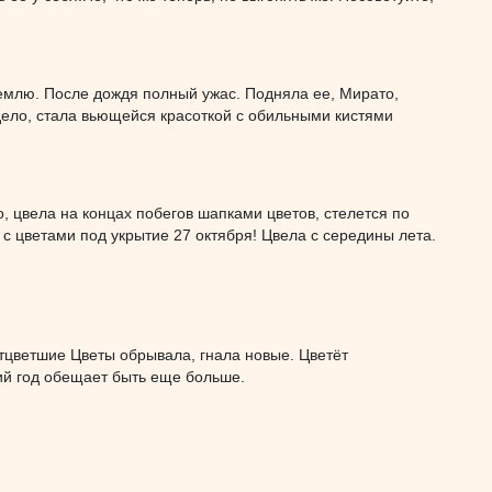
емлю. После дождя полный ужас. Подняла ее, Мирато,
ело, стала вьющейся красоткой с обильными кистями
о, цвела на концах побегов шапками цветов, стелется по
 с цветами под укрытие 27 октября! Цвела с середины лета.
тцветшие Цветы обрывала, гнала новые. Цветёт
ий год обещает быть еще больше.