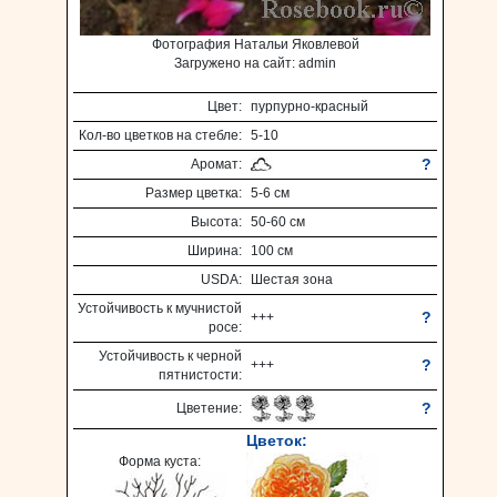
Фотография Натальи Яковлевой
Загружено на сайт: admin
Цвет:
пурпурно-красный
Кол-во цветков на стебле:
5-10
?
Аромат:
Размер цветка:
5-6 см
Высота:
50-60 см
Ширина:
100 см
USDA:
Шестая зона
Устойчивость к мучнистой
?
+++
росе:
Устойчивость к черной
?
+++
пятнистости:
?
Цветение:
Цветок:
Форма куста: