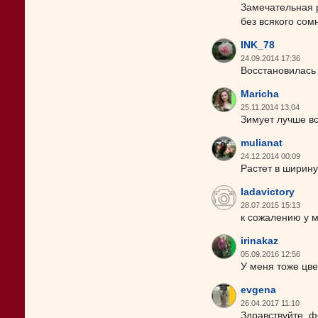
Замечательная р
без всякого сом
INK_78
24.09.2014 17:36
Восстановилась 
Maricha
25.11.2014 13:04
Зимует лучше вс
mulianat
24.12.2014 00:09
Растет в ширину
ladavictory
28.07.2015 15:13
к сожалению у м
irinakaz
05.09.2016 12:56
У меня тоже цве
evgena
26.04.2017 11:10
Здравствуйте, ф