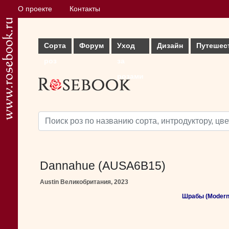
О проекте
Контакты
Сорта
Форум
Уход
Дизайн
Путешес
роз
за
розами
Dannahue (AUSA6B15)
Austin Великобритания, 2023
Шрабы (Modern