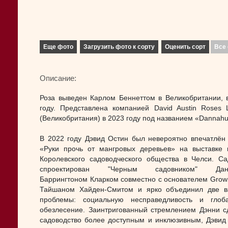
Еще фото
Загрузить фото к сорту
Оценить сорт
Все 
Описание:
Роза выведен Карлом Беннеттом в Великобритании, 
году. Представлена компанией David Austin Roses L
(Великобритания) в 2023 году под названием «Dannahu
В 2022 году Дэвид Остин был невероятно впечатлён
«Руки прочь от мангровых деревьев» на выставке 
Королевского садоводческого общества в Челси. С
спроектирован "Черным садовником" Дан
Баррингтоном Кларком совместно с основателем Gro
Тайшаном Хайден-Смитом и ярко объединил две 
проблемы: социальную несправедливость и глоб
обезлесение. Заинтригованный стремлением Дэнни с
садоводство более доступным и инклюзивным, Дэвид