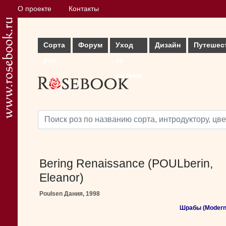
О проекте
Контакты
Сорта
Форум
Уход
Дизайн
Путешес
роз
за
розами
Bering Renaissance (POULberin,
Eleanor)
Poulsen Дания, 1998
Шрабы (Modern