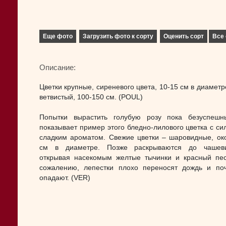
Еще фото
Загрузить фото к сорту
Оценить сорт
Все 
Описание:
Цветки крупные, сиреневого цвета, 10-15 см в диаметр
ветвистый, 100-150 см. (POUL)
Попытки вырастить голубую розу пока безуспешн
показывает пример этого бледно-лилового цветка с си
сладким ароматом. Свежие цветки – шаровидные, ок
см в диаметре. Позже раскрываются до чашеви
открывая насекомым желтые тычинки и красный пес
сожалению, лепестки плохо переносят дождь и по
опадают. (VER)