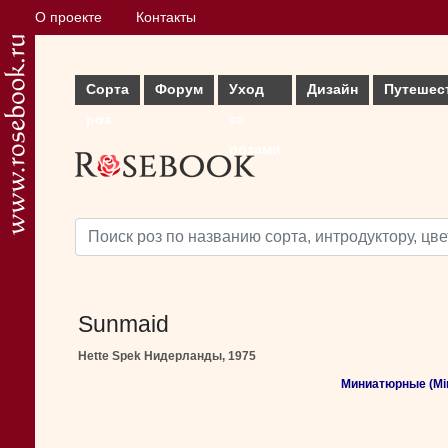
О проекте
Контакты
Сорта
Форум
Уход
Дизайн
Путешес
роз
за
розами
Sunmaid
Hette Spek Нидерланды, 1975
Миниатюрные (Min