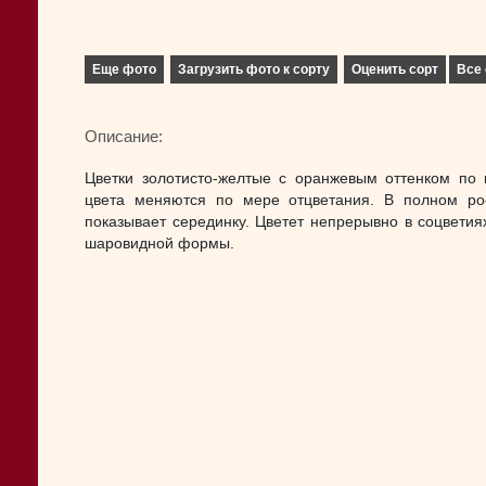
Еще фото
Загрузить фото к сорту
Оценить сорт
Все 
Описание:
Цветки золотисто-желтые с оранжевым оттенком по 
цвета меняются по мере отцветания. В полном ро
показывает серединку. Цветет непрерывно в соцветиях
шаровидной формы.