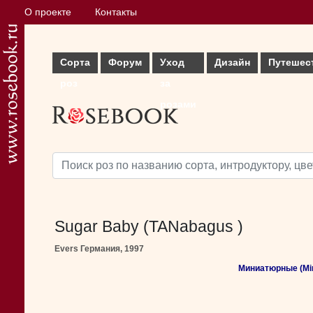
О проекте
Контакты
Сорта
Форум
Уход
Дизайн
Путешес
роз
за
розами
Sugar Baby (TANabagus )
Evers Германия, 1997
Миниатюрные (Min