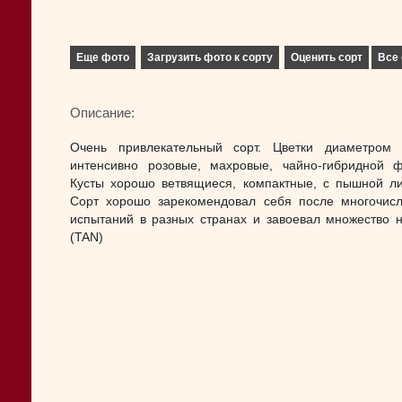
Еще фото
Загрузить фото к сорту
Оценить сорт
Все 
Описание:
Очень привлекательный сорт. Цветки диаметром
интенсивно розовые, махровые, чайно-гибридной 
Кусты хорошо ветвящиеся, компактные, с пышной ли
Сорт хорошо зарекомендовал себя после многочис
испытаний в разных странах и завоевал множество н
(TAN)