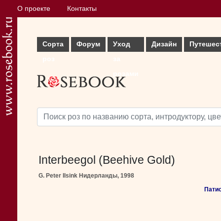
О проекте
Контакты
Сорта
Форум
Уход
Дизайн
Путешес
роз
за
розами
Interbeegol (Beehive Gold)
G. Peter Ilsink Нидерланды, 1998
Патио