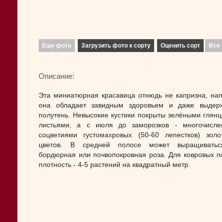
Еще фото
Загрузить фото к сорту
Оценить сорт
Все 
Описание:
Эта миниатюрная красавица отнюдь не капризна, нап
она обладает завидным здоровьем и даже выдер
полутень. Невысокие кустики покрыты зелёными глян
листьями, а с июля до заморозков - многочисл
соцветиями густомахровых (50-60 лепестков) золо
цветов. В средней полосе может выращиватьс
бордюрная или почвопокровная роза. Для ковровых п
плотность - 4-5 растений на квадратный метр.