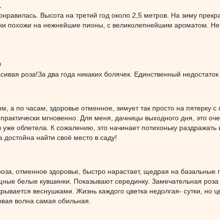
1
понравилась. Высота на третий год около 2,5 метров. На зиму прек
ки похожи на нежнейшие пионы, с великолепнейшим ароматом. Немн
0
ивая роза!За два года никаких болячек. Единственный недостаток 
ям, а по часам, здоровье отменное, зимует так просто на пятерку 
 практически мгновенно. Для меня, дачницы выходного дня, это оч
 уже облетела. К сожалению, это начинает потихоньку раздражать 
а достойна найти своё место в саду!
оза, отменное здоровье, быстро нарастает, щедрая на базальные 
ные белые кувшинки. Показывают серединку. Замечательная роза д
крывается веснушками. Жизнь каждого цветка недолгая- сутки, но ц
рвая волна самая обильная.