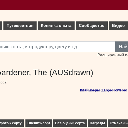
Путешествия
Копилка опыта
Сообщество
Видео
Най
Расширенный п
ardener, The (AUSdrawn)
2002
Клаймберы (Large-Flowered 
фото к сорту
Оценить сорт
Все оценки сорта
Награды
Отмечен н