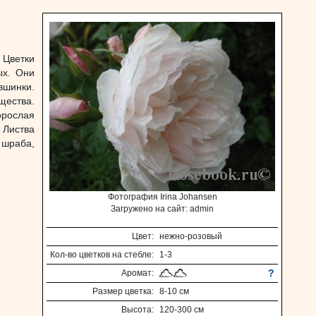
 Цветки
ых. Они
вшинки.
щества.
орослая
 Листва
 шраба,
Фотография Irina Johansen
Загружено на сайт: admin
Цвет:
нежно-розовый
Кол-во цветков на стебле:
1-3
?
Аромат:
Размер цветка:
8-10 см
Высота:
120-300 см