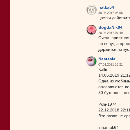
natka54
30.05.2017 08:56
цветки действит
BogdaNik04
20.06.2017 07:49
Очень приятная,
не вянут, а про
держится на кус
Nastasia
07.01.2021 13:21
Kallii
14.06.2019 21:1
Одна из любимых
оплавляются леп
50 бутонов....ц
Polii-1974
22.12.2018 22:1
Это разве не ср
irinamak64