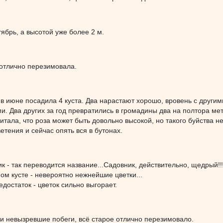
тябрь, а высотой уже более 2 м.
отлично перезимовала.
 в июне посадила 4 куста. Два нарастают хорошо, вровень с друг
и. Два других за год превратились в громадины два на полтора мет
итала, что роза может быть довольно высокой, но такого буйства
етения и сейчас опять вся в бутонах.
 - так переводится название...Садовник, действительно, щедрый!!
м кусте - невероятно нежнейшие цветки...
достаток - цветок сильно выгорает.
и невызревшие побеги, всё старое отлично перезимовало.