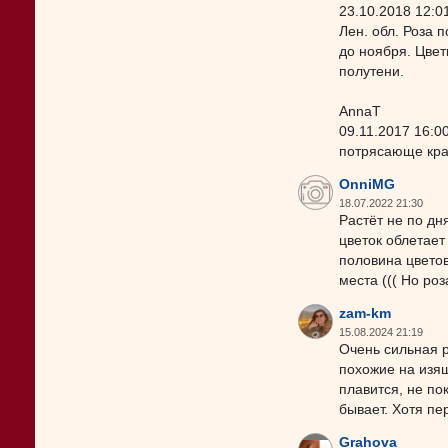
23.10.2018 12:0
Лен. обл. Роза 
до ноября. Цвет
полутени.
AnnaT
09.11.2017 16:0
потрясающе крас
OnniMG
18.07.2022 21:30
Растёт не по дн
цветок облетает
половина цветов
места ((( Но роз
zam-km
15.08.2024 21:19
Очень сильная р
похожие на изящ
плавится, не по
бывает. Хотя пе
Grahova