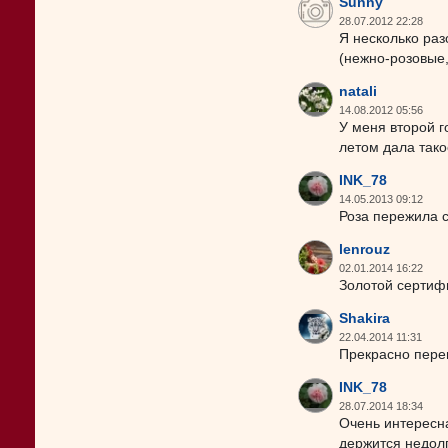
Sunny
28.07.2012 22:28
Я несколько раз
(нежно-розовые,
natali
14.08.2012 05:56
У меня второй г
летом дала тако
INK_78
14.05.2013 09:12
Роза пережила 
lenrouz
02.01.2014 16:22
Золотой сертифи
Shakira
22.04.2014 11:31
Прекрасно пере
INK_78
28.07.2014 18:34
Очень интересна
держится недолг