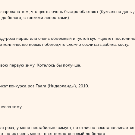
очарована тем, что цветы очень быстро облетают (буквально день-д
 до белого, с тонкими лепестками).
од–роза нарастила очень объемный и густой куст–цветет постоянн
е колличество новых побегов,что сложно сосчитать,забила хосту.
свою первую зиму. Хотелось бы получше.
кат конкурса роз Гаага (Нидерланды), 2010.
несла зиму
я роза, у меня нестабильно зимует, но отлично восстанавливается 
о, но их очень много, цвет нежно-розовый до белого.