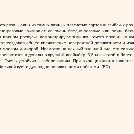
эта роза – один из самых важных плетистых сортов английских роз.
но-розовые, выгорают до очень бледно-розовых или почти бел
 полном роспуске демонстрируют тычинки, отчего похожи на ку
ют, создавая общее впечатление невероятной деликатности и изя
м маслом и миррой. Несмотря на нежный внешний вид, это сильн
превратится в довольно крупный клаймбер, 3,6 м высотой и более.
я. Очень устойчив к заболеваниям. При выращивании в качестве
ольшой куст с дуговидно поникающими побегами. (ER)