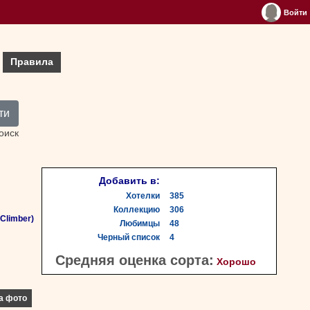
Войти
Правила
ти
оиск
Добавить в:
Хотелки
385
Коллекцию
306
Climber)
Любимцы
48
Черный список
4
Средняя оценка сорта:
Хорошо
а фото