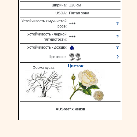
Ширина:
120 см
USDA:
Пятая зона
Устойчивость к мучнистой
?
+++
росе:
Устойчивость к черной
?
+++
пятнистости:
?
Устойчивость к дождю:
?
Цветение:
Цветок:
Форма куста:
AUSreef х неизв