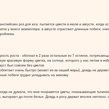
английских роз для юга: пытается цвести в июле и августе, когда ос
аток у моего экземпляра: в августе отрастают длинные побеги, оче
проблема.
рость роста - обогнал в 2 раза остальные из 7 остинок, потрясающи
мую красивую форму цветка, на солнце, которого у нас летом в избы
куст был совсем без цветов.
облетает очень быстро (может из-за нашей жары), дождь не держат (
ные побеги трудно укладывать на зимовку
когда не думала, что мне понравятся цветы, показывающие тычинк
 выгорают до почти белых. Дождь и росу держат вполне неплохо, 