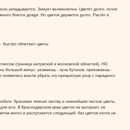
расно укладывается. Зимует великолепно. Цветёт долго, почти
ого боится дождя. Но цветок держится долго. Растёт в
- быстро облетают цветы.
с плюсом (граница калужской и московской областей), НО
ень большой минус: уезжаешь - куча бутонов, приезжаешь -
и появились мысли убрать эту прекрасную розу с парадного
побеги. Красивая темная листва и нежнейшие чистые цветы,
ля юга. В Краснодарском крае цветок не выгорает, не
ветов много и распускается следующий. без цветов почти не