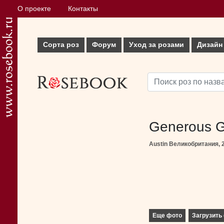
О проекте
Контакты
Сорта роз
Форум
Уход за розами
Дизайн
Generous G
Austin Великобритания, 
Еще фото
Загрузить 