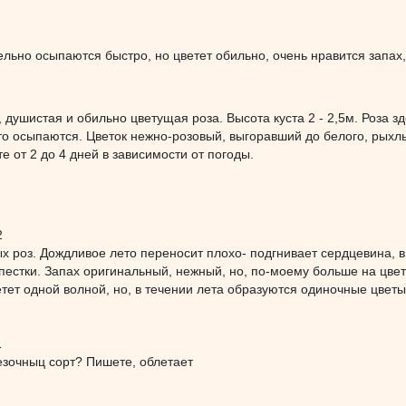
ельно осыпаются быстро, но цветет обильно, очень нравится запах
 душистая и обильно цветущая роза. Высота куста 2 - 2,5м. Роза з
сто осыпаются. Цветок нежно-розовый, выгоравший до белого, рыхл
те от 2 до 4 дней в зависимости от погоды.
2
 роз. Дождливое лето переносит плохо- подгнивает сердцевина, в
естки. Запах оригинальный, нежный, но, по-моему больше на цве
ветет одной волной, но, в течении лета образуются одиночные цветы
1
езочныц сорт? Пишете, облетает