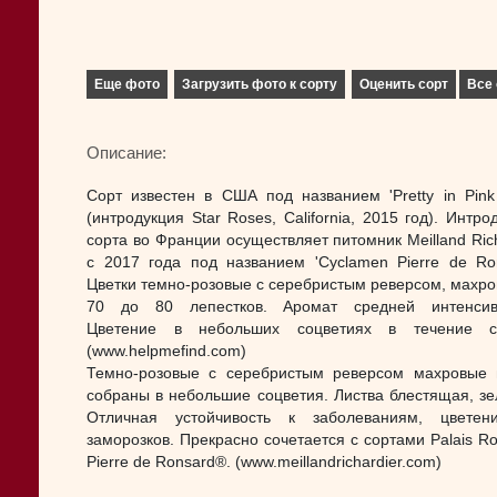
Еще фото
Загрузить фото к сорту
Оценить сорт
Все 
Описание:
Сорт известен в США под названием 'Pretty in Pink
(интродукция Star Roses, California, 2015 год). Интр
сорта во Франции осуществляет питомник Meilland Rich
с 2017 года под названием 'Cyclamen Pierre de Ron
Цветки темно-розовые с серебристым реверсом, махро
70 до 80 лепестков. Аромат средней интенсивн
Цветение в небольших соцветиях в течение се
(www.helpmefind.com)
Темно-розовые с серебристым реверсом махровые 
собраны в небольшие соцветия. Листва блестящая, зе
Отличная устойчивость к заболеваниям, цветен
заморозков. Прекрасно сочетается с сортами Palais Ro
Pierre de Ronsard®. (www.meillandrichardier.com)