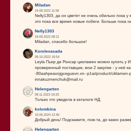
Miladan
24.08.2022 11:56
Nelly1303, да он цветет не очень обильно пока у 
это пока все время новые побеги. Больше пока ни
Nelly1303
18.09.2022 08:11
Miladan, спасибо большое!
Korolevasada
09.10.2022 18:54
Leyla Пьер де Ронсар цикламен можно купить у И
проверенный поставщик, мои 2 закупки - у неё кач
-80aahpeaoojgceguevn.xn--p1ai/product/ciklamen-p
innakuzmenchuk@mail.ru
Helengarten
08.11.2023 19:25
Только что увидела в каталоге НД.
kolombina
10.06.2024 12:40
Добрый день! Подскажите, пож-та, до каких разм
Helengarten