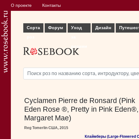
О проекте
Контакты
Сорта
Форум
Уход
Дизайн
Путешес
роз
за
розами
Cyclamen Pierre de Ronsard (Pink
Eden Rose ®, Pretty in Pink Eden®,
Margaret Mae)
Reg Tomerlin США, 2015
Клаймберы (Large-Flowered C