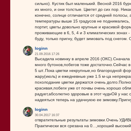
сильно). Кустик был маленький. Весной 2016 бурн
их много, и они толстые. Цветет до сих пор. Ника
конечно, солнце отличается от средней полосы, а
температуры выше 15 градусов не поднимались, р
портит, цветы довольно крупные и красивой форм
проживающие в 6, 5, 4 и 3 климатических зонах -
буду, только пригну, будет зимовать под снегом. 
loginn
21.09.2016 17:26
Высадила новинку в апреле 2016 (ОКС).Сначала 
много бутонов,побегов тоже достаточно.Сейчас в
5 шт..Пока цветки некрупные,но благородной фо
жару(июль) и ежедневные.уже 1.5 м-ца непрекр
похолодание цветки держатся очень долго.Полно
красивая,побеги уже от почвы очень хорошо обл
радует,абсолютно здоровые в этот чуднОй у нас с
надеяться теперь на удачнуюю ее зимовку.Пригну
loginn
30.04.2017 16:37
отвратительные результаты зимовки.Очень УДИВ
Практически вся срезана на 0...,хороший высокий 