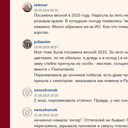
relenar
09.05.2016 06:15
Посажена весной в 2015 году. Наросла за лето 
розовым краем. В холодную погоду появились "в
неважно. Много обрезано из-за ИО. Кое-что пожа
коротко.
juliamim
10.05.2016 08:57
Моя тоже была посажена весной 2015. За лето н
цветками, но не обильно. в дождь и в холод ( в
зиму стебли пригнула не особо - жесткие, толщин
вместе с Flamentantz.
Перезимовала до кончиков побегов. есть даже пр
пришла с секатором. заказывала как новинку в Р
serushonok
31.08.2016 15:18
2 зона, перезимовала отлично. Правда, у нас сн
serushonok
31.08.2016 15:25
нечаянно нажала "ентер". Оттепелей не бывает.
пересажена, укрывала лапником и сверху пленко