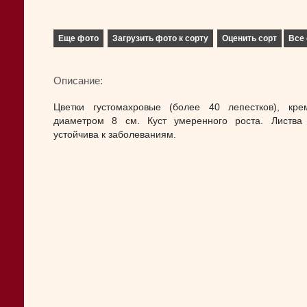
Еще фото
Загрузить фото к сорту
Оценить сорт
Все 
Описание:
Цветки густомахровые (более 40 лепестков), кре
диаметром 8 см. Куст умеренного роста. Листва
устойчива к заболеваниям.