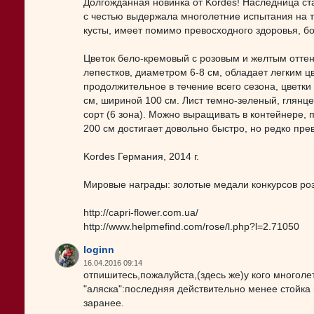
Долгожданная новинка от Kordes! Наследница ста
с честью выдержала многолетние испытания на т
кусты, имеет помимо превосходного здоровья, бо
Цветок бело-кремовый с розовым и желтым оттен
лепестков, диаметром 6-8 см, обладает легким 
продолжительное в течение всего сезона, цветки
см, шириной 100 см. Лист темно-зеленый, глянц
сорт (6 зона). Можно выращивать в контейнере, 
200 см достигает довольно быстро, но редко пре
Kordes Германия, 2014 г.
Мировые награды: золотые медали конкурсов роз 
http://capri-flower.com.ua/
http://www.helpmefind.com/rose/l.php?l=2.71050
loginn
16.04.2016 09:14
отпишитесь,пожалуйста,(здесь же)у кого многоле
"аляска":последняя действительно менее стойка в
заранее.