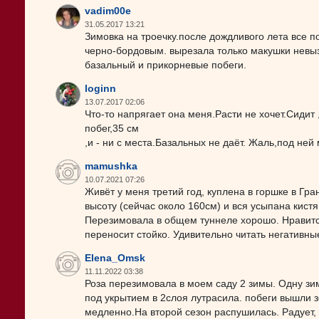
vadim00e
31.05.2017 13:21
Зимовка на троечку.после дождливого лета все п
черно-бордовым. вырезала только макушки невы
базальный и прикорневые побеги.
loginn
13.07.2017 02:06
Что-то напрягает она меня.Расти не хочет.Сидит 
побег,35 см
,и - ни с места.Базальных не даёт. Жаль,под ней
mamushka
10.07.2021 07:26
Живёт у меня третий год, куплена в горшке в Гра
высоту (сейчас около 160см) и вся усыпана кистя
Перезимовала в общем туннеле хорошо. Нравится
переносит стойко. Удивительно читать негативны
Elena_Omsk
11.11.2022 03:38
Роза перезимовала в моем саду 2 зимы. Одну зи
под укрытием в 2слоя лутрасила. побеги вышли з
медленно.На второй сезон распушилась. Радует, 