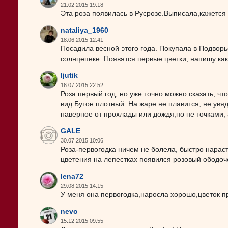
21.02.2015 19:18
Эта роза появилась в Русрозе.Выписала,кажется
nataliya_1960
18.06.2015 12:41
Посадила весной этого года. Покупала в Подворь
солнцепеке. Появятся первые цветки, напишу ка
ljutik
16.07.2015 22:52
Роза первый год, но уже точно можно сказать, чт
вид.Бутон плотный. На жаре не плавится, не увяд
наверное от прохлады или дождя,но не точками, а
GALE
30.07.2015 10:06
Роза-первогодка ничем не болела, быстро нарас
цветения на лепестках появился розовый ободоч
lena72
29.08.2015 14:15
У меня она первогодка,наросла хорошо,цветок пр
nevo
15.12.2015 09:55