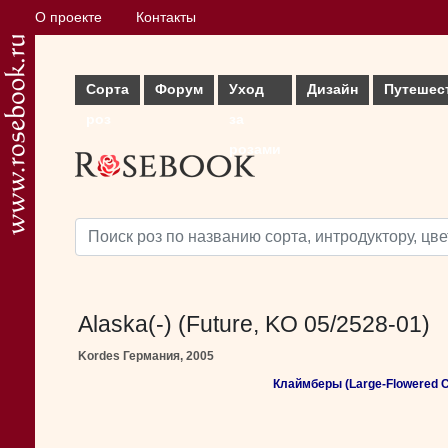
О проекте
Контакты
Сорта
Форум
Уход
Дизайн
Путешес
роз
за
розами
Alaska(-) (Future, KO 05/2528-01)
Kordes Германия, 2005
Клаймберы (Large-Flowered C