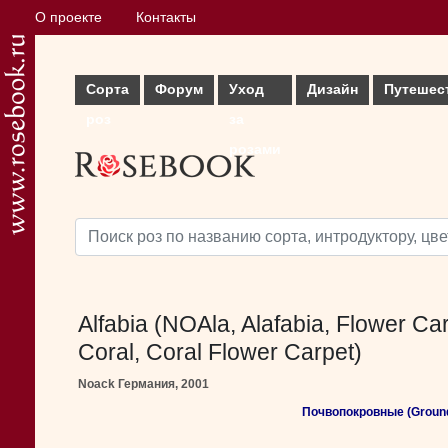
О проекте
Контакты
Сорта
Форум
Уход
Дизайн
Путешес
роз
за
розами
Alfabia (NOAla, Alafabia, Flower Ca
Coral, Coral Flower Carpet)
Noack Германия, 2001
Почвопокровные (Groun