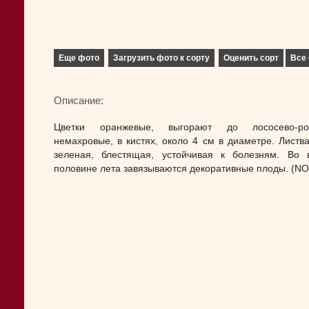
Еще фото
Загрузить фото к сорту
Оценить сорт
Все 
Описание:
Цветки оранжевые, выгорают до лососево-роз
немахровые, в кистях, около 4 см в диаметре. Листва
зеленая, блестящая, устойчивая к болезням. Во 
половине лета завязываются декоративные плоды. (NO