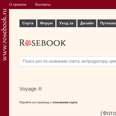
О проекте
Контакты
Сорта
Форум
Уход за
Дизайн
Путешес
роз
розами
Voyage ®
Перейти на страницу с
описанием сорта
(Фото