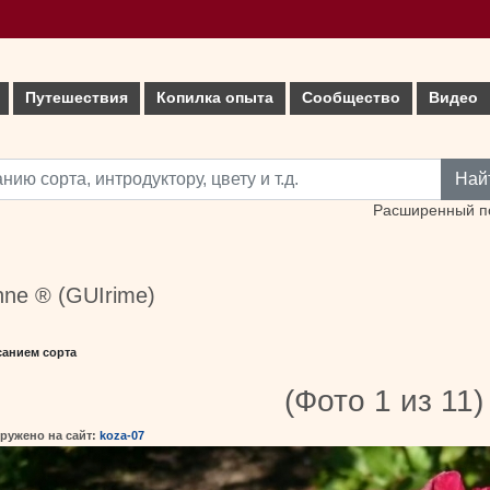
Путешествия
Копилка опыта
Сообщество
Видео
Най
Расширенный п
anne ® (GUIrime)
санием сорта
(Фото 1 из 11)
ружено на сайт:
koza-07