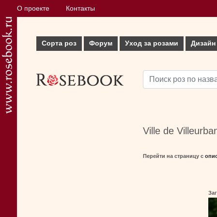
О проекте
Контакты
Сорта роз
Форум
Уход за розами
Дизайн
Ville de Villeurb
Перейти на страницу с
опи
Заг