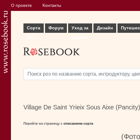
О проекте
Контакты
Сорта
Форум
Уход за
Дизайн
Путешес
роз
розами
Village De Saint Yrieix Sous Aixe (Pancity
Перейти на страницу с
описанием сорта
(Фото