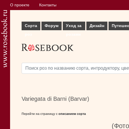
О проекте
Контакты
Сорта
Форум
Уход за
Дизайн
Путешес
роз
розами
Variegata di Barni (Barvar)
Перейти на страницу с
описанием сорта
(Фото