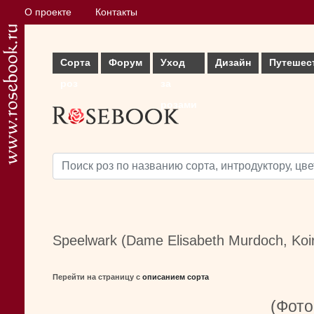
О проекте
Контакты
Сорта
Форум
Уход
Дизайн
Путешес
роз
за
розами
Speelwark (Dame Elisabeth Murdoch, Koir
Перейти на страницу с
описанием сорта
(Фото