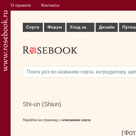
О проекте
Контакты
Сорта
Форум
Уход за
Дизайн
Путеш
роз
розами
Shi-un (Shiun)
Перейти на страницу с
описанием сорта
(Фот