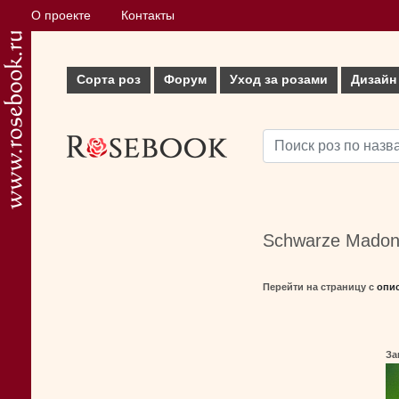
О проекте
Контакты
Сорта роз
Форум
Уход за розами
Дизайн
Schwarze Madon
Перейти на страницу с
опи
За