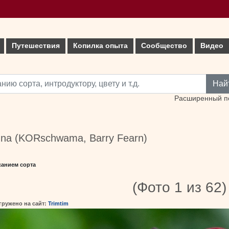
Путешествия
Копилка опыта
Сообщество
Видео
Най
Расширенный п
na (KORschwama, Barry Fearn)
санием сорта
(Фото 1 из 62)
гружено на сайт:
Trimtim