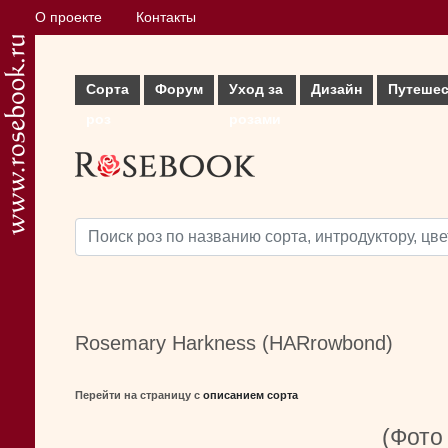
О проекте
Контакты
Сорта
Форум
Уход за
Дизайн
Путешес
роз
розами
Rosemary Harkness (HARrowbond)
Перейти на страницу с
описанием сорта
(Фото 