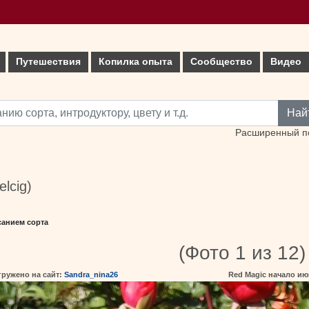
Путешествия
Копилка опыта
Сообщество
Видео
Най
Расширенный п
lcig)
санием сорта
(Фото 1 из 12)
гружено на сайт:
Sandra_nina26
Red Magic начало ию