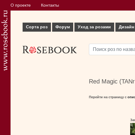
О проекте
Контакты
Сорта роз
Форум
Уход за розами
Дизайн
Red Magic (TANre
Перейти на страницу с
опи
За