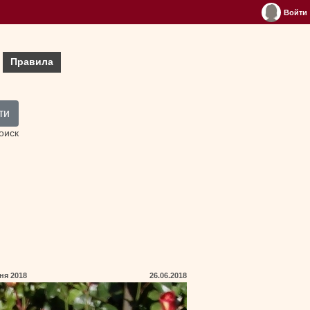
Войти
Правила
ти
оиск
ня 2018
26.06.2018