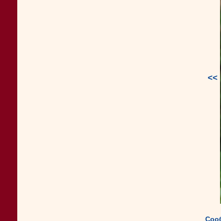
<<
Соо