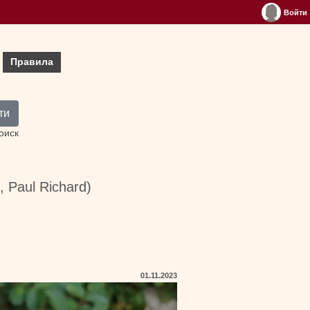
Войти
Правила
ти
оиск
, Paul Richard)
01.11.2023