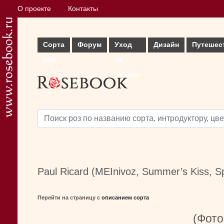
О проекте
Контакты
Сорта
Форум
Уход
Дизайн
Путешес
роз
за
розами
Paul Ricard (MEInivoz, Summer’s Kiss, Sp
Перейти на страницу с
описанием сорта
(Фото