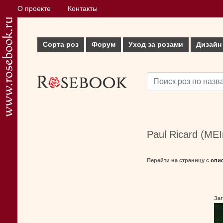
О проекте
Контакты
Сорта роз
Форум
Уход за розами
Дизайн
Paul Ricard (MEI
Перейти на страницу с
опи
Заг