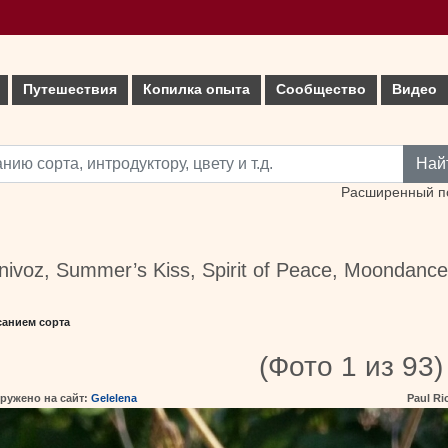
Путешествия
Копилка опыта
Сообщество
Видео
Най
Расширенный п
nivoz, Summer’s Kiss, Spirit of Peace, Moondance
санием сорта
(Фото 1 из 93)
ружено на сайт:
Gelelena
Paul Ri