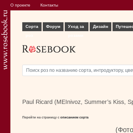
О проекте
Контакты
Сорта
Форум
Уход за
Дизайн
Путеше
роз
розами
Paul Ricard (MEInivoz, Summer’s Kiss, Sp
Перейти на страницу с
описанием сорта
(Фото