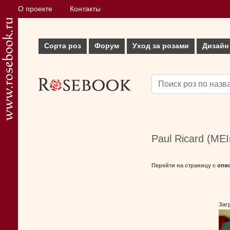
О проекте
Контакты
Сорта роз
Форум
Уход за розами
Дизайн
Paul Ricard (MEI
Перейти на страницу с
опи
Заг