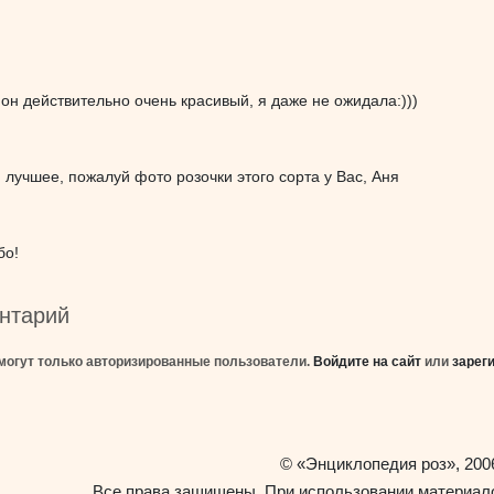
 он действительно очень красивый, я даже не ожидала:)))
! лучшее, пожалуй фото розочки этого сорта у Вас, Аня
бо!
нтарий
могут только авторизированные пользователи.
Войдите на сайт
или
зарег
«Энциклопедия роз»
©
, 200
Все права защищены. При использовании материало