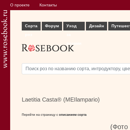
О проекте
Контакты
Сорта
Форум
Уход
Дизайн
Путешес
роз
за
розами
Laetitia Casta® (MEIlampario)
Перейти на страницу с
описанием сорта
(Фото 