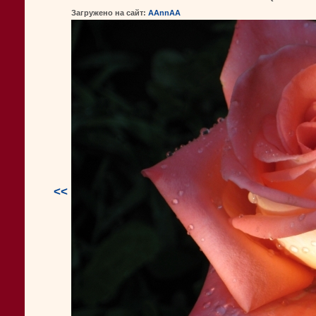
Загружено на сайт:
AAnnAA
<<