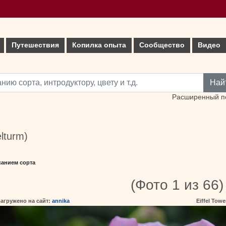
Путешествия
Копилка опыта
Сообщество
Видео
Най
Расширенный п
elturm)
санием сорта
(Фото 1 из 66)
агружено на сайт:
annika
Eiffel Tow