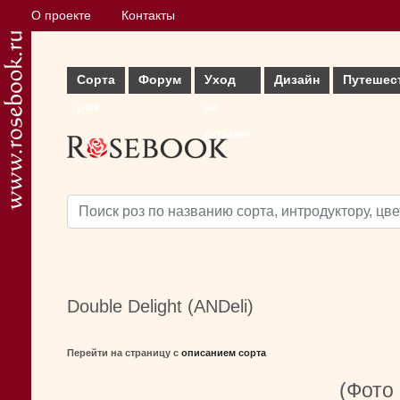
О проекте
Контакты
Сорта
Форум
Уход
Дизайн
Путешес
роз
за
розами
Double Delight (ANDeli)
Перейти на страницу с
описанием сорта
(Фото 