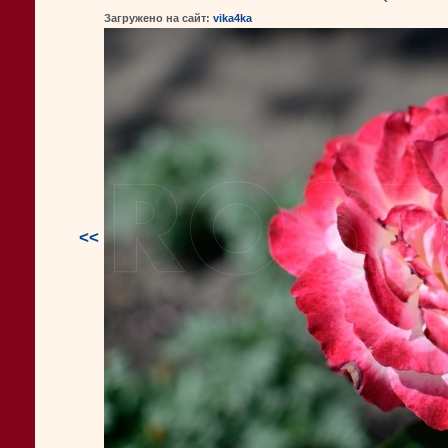
Загружено на сайт:
vika4ka
<<